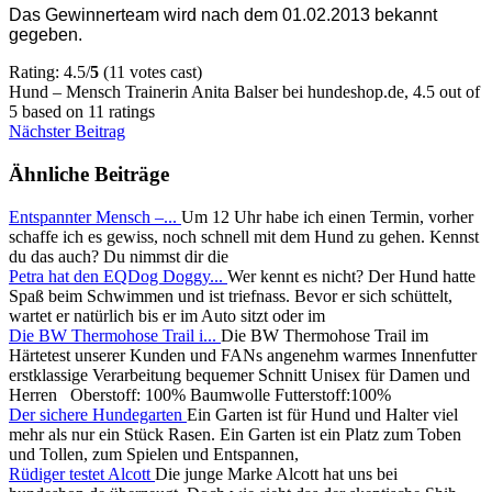
Das Gewinnerteam wird nach dem 01.02.2013 bekannt
gegeben.
Rating: 4.5/
5
(11 votes cast)
Hund – Mensch Trainerin Anita Balser bei hundeshop.de
,
4.5
out of
5
based on
11
ratings
Nächster Beitrag
Ähnliche Beiträge
Entspannter Mensch –...
Um 12 Uhr habe ich einen Termin, vorher
schaffe ich es gewiss, noch schnell mit dem Hund zu gehen. Kennst
du das auch? Du nimmst dir die
Petra hat den EQDog Doggy...
Wer kennt es nicht? Der Hund hatte
Spaß beim Schwimmen und ist triefnass. Bevor er sich schüttelt,
wartet er natürlich bis er im Auto sitzt oder im
Die BW Thermohose Trail i...
Die BW Thermohose Trail im
Härtetest unserer Kunden und FANs angenehm warmes Innenfutter
erstklassige Verarbeitung bequemer Schnitt Unisex für Damen und
Herren Oberstoff: 100% Baumwolle Futterstoff:100%
Der sichere Hundegarten
Ein Garten ist für Hund und Halter viel
mehr als nur ein Stück Rasen. Ein Garten ist ein Platz zum Toben
und Tollen, zum Spielen und Entspannen,
Rüdiger testet Alcott
Die junge Marke Alcott hat uns bei