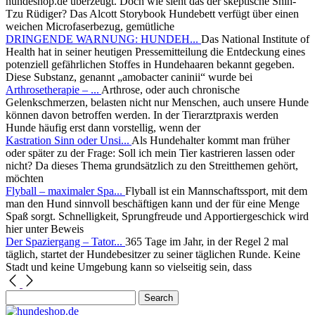
hundeshop.de überzeugt. Doch wie sieht das der skeptische Shih-
Tzu Rüdiger? Das Alcott Storybook Hundebett verfügt über einen
weichen Microfaserbezug, gemütliche
DRINGENDE WARNUNG: HUNDEH...
Das National Institute of
Health hat in seiner heutigen Pressemitteilung die Entdeckung eines
potenziell gefährlichen Stoffes in Hundehaaren bekannt gegeben.
Diese Substanz, genannt „amobacter caninii“ wurde bei
Arthrosetherapie – ...
Arthrose, oder auch chronische
Gelenkschmerzen, belasten nicht nur Menschen, auch unsere Hunde
können davon betroffen werden. In der Tierarztpraxis werden
Hunde häufig erst dann vorstellig, wenn der
Kastration Sinn oder Unsi...
Als Hundehalter kommt man früher
oder später zu der Frage: Soll ich mein Tier kastrieren lassen oder
nicht? Da dieses Thema grundsätzlich zu den Streitthemen gehört,
möchten
Flyball – maximaler Spa...
Flyball ist ein Mannschaftssport, mit dem
man den Hund sinnvoll beschäftigen kann und der für eine Menge
Spaß sorgt. Schnelligkeit, Sprungfreude und Apportiergeschick wird
hier unter Beweis
Der Spaziergang – Tator...
365 Tage im Jahr, in der Regel 2 mal
täglich, startet der Hundebesitzer zu seiner täglichen Runde. Keine
Stadt und keine Umgebung kann so vielseitig sein, dass