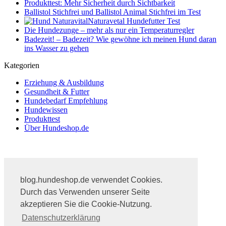
Produkttest: Mehr Sicherheit durch Sichtbarkeit
Ballistol Stichfrei und Ballistol Animal Stichfrei im Test
Naturavetal Hundefutter Test
Die Hundezunge – mehr als nur ein Temperaturregler
Badezeit! – Badezeit? Wie gewöhne ich meinen Hund daran
ins Wasser zu gehen
Kategorien
Erziehung & Ausbildung
Gesundheit & Futter
Hundebedarf Empfehlung
Hundewissen
Produkttest
Über Hundeshop.de
Impressum
Datenschutz
blog.hundeshop.de verwendet Cookies.
Hundeshop.de
Durch das Verwenden unserer Seite
Hundeshop.de
akzeptieren Sie die Cookie-Nutzung.
Stahlwerkstr. 34
57555 Mudersbach
Datenschutzerklärung
Tel: 02745 / 932 480