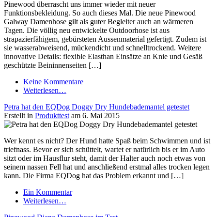
Pinewood überrascht uns immer wieder mit neuer
Funktionsbekleidung. So auch dieses Mal. Die neue Pinewood
Galway Damenhose gilt als guter Begleiter auch an wärmeren
Tagen. Die völlig neu entwickelte Outdoorhose ist aus
strapazierfähigem, gebürsteten Aussenmaterial gefertigt. Zudem ist
sie wasserabweisend, mückendicht und schnelltrockend. Weitere
innovative Details: flexible Elasthan Einsätze an Knie und Gesäß
geschützte Beininnenseiten […]
Keine Kommentare
Weiterlesen…
Petra hat den EQDog Doggy Dry Hundebademantel getestet
Erstellt in
Produkttest
am 6. Mai 2015
Wer kennt es nicht? Der Hund hatte Spaß beim Schwimmen und ist
triefnass. Bevor er sich schüttelt, wartet er natürlich bis er im Auto
sitzt oder im Hausflur steht, damit der Halter auch noch etwas von
seinem nassen Fell hat und anschließend erstmal alles trocken legen
kann. Die Firma EQDog hat das Problem erkannt und […]
Ein Kommentar
Weiterlesen…