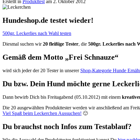
Erstellt in
Produkttest
am 2. Oktober 2012
Hundeshop.de testet wieder!
500gr. Leckerlies nach Wahl testen
Diesmal suchen wir
20 fleißige Tester
, die
500gr. Leckerlies nach 
Gemäß dem Motto „Frei Schnauze“
wird sich jeder der 20 Tester in unserer
Shop-Kategorie Hunde Ernäh
Du bzw. Dein Hund möchte gerne Leckerlie
Dann bewirb Dich bis Freitagabend (05.10.2012) mit einem
kreative
Die 20 ausgewählten Produkttester werden wir anschließend am Freit
Viel Spaß beim Leckerchen Aussuchen!
🙂
Du brauchst noch Infos zum Testablauf?
Wie die Auswahl der Produkttester funktioniert kannst Du
hier nachl