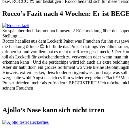
bzw. ROCCO 😉 nur bestätigen ! Rocco bedankt sich für diese tierisc
Rocco’s Fazit nach 4 Wochen: Er ist BE
So spät aber doch kommt noch unsere 2 Rückmeldung über den super 
Stellung …
Rocco hat alles aus dem Leckerli Paket was Frauchen für ihn ausgew
die Packung öffnete 😉 Ich finde das Preis Leistungs Verhältnis super
drinnen ist und vorallem hat es nicht nur Rocco geschmeckt ! Der H
toll als Leckerli für zwischendurch zu verwenden oder wenn man mit
erkennen kann ! Und die perdechips würd ich auch als extra belohung
Aber ihr habt doch ein großes Sortiment wo viele kleine Belohnungs
Hinweis; extrem lecker, fleisch oder so irgendwas.. und naja was soll
weg, hatte wohl Angst das ich es ihm wieder wegnehme *lach* !Mein F
Preis zufrieden, mehr als zufrieden : BEGEISTERT ! Ich möchte mich 
seinem Frauchen
Ajollo’s Nase kann sich nicht irren