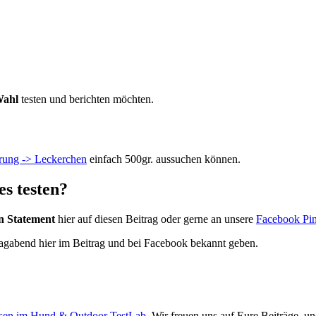
Wahl
testen und berichten möchten.
rung -> Leckerchen
einfach 500gr. aussuchen können.
s testen?
n Statement
hier auf diesen Beitrag oder gerne an unsere
Facebook Pin
agabend hier im Beitrag und bei Facebook bekannt geben.
esen im Hund & Outdoor TestLab
. Wir freuen uns auf Eure Beiträge, 