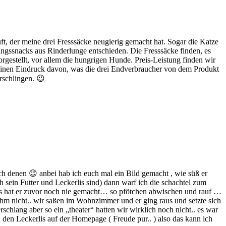
ft, der meine drei Fresssäcke neugierig gemacht hat. Sogar die Katze
ngssnacks aus Rinderlunge entschieden. Die Fresssäcke finden, es
orgestellt, vor allem die hungrigen Hunde. Preis-Leistung finden wir
 einen Eindruck davon, was die drei Endverbraucher von dem Produkt
rschlingen. 😉
 denen 😉 anbei hab ich euch mal ein Bild gemacht , wie süß er
h sein Futter und Leckerlis sind) dann warf ich die schachtel zum
as hat er zuvor noch nie gemacht… so pfötchen abwischen und rauf …
ihm nicht.. wir saßen im Wohnzimmer und er ging raus und setzte sich
chlang aber so ein „theater“ hatten wir wirklich noch nicht.. es war
n den Leckerlis auf der Homepage ( Freude pur.. ) also das kann ich