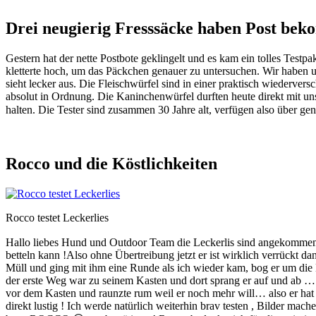
Drei neugierig Fresssäcke haben Post be
Gestern hat der nette Postbote geklingelt und es kam ein tolles Test
kletterte hoch, um das Päckchen genauer zu untersuchen. Wir haben u
sieht lecker aus. Die Fleischwürfel sind in einer praktisch wiederver
absolut in Ordnung. Die Kaninchenwürfel durften heute direkt mit 
halten. Die Tester sind zusammen 30 Jahre alt, verfügen also über ge
Rocco und die Köstlichkeiten
Rocco testet Leckerlies
Hallo liebes Hund und Outdoor Team die Leckerlis sind angekommen 
betteln kann !Also ohne Übertreibung jetzt er ist wirklich verrückt d
Müll und ging mit ihm eine Runde als ich wieder kam, bog er um di
der erste Weg war zu seinem Kasten und dort sprang er auf und ab … 
vor dem Kasten und raunzte rum weil er noch mehr will… also er hat sc
direkt lustig ! Ich werde natürlich weiterhin brav testen , Bilder ma