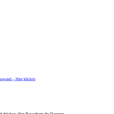
nwand – Hier klicken
und drücken allen Bewerbern die Daumen.