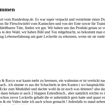
kommen
paket vom Hundeshop.de. Es war super verpackt und verströmte einen Du
ns für Fleischwürfel vom Kaninchen und von der Ente sowie für Traini
schließbaren Tüte, finden wir gut. Wir haben uns das Produkt genau so v
uns in den Wald, wir haben Bild und Ton mitgebracht, so bekommt man
nug Lebenserfahrung um gute Leckerlie zu erkennen, wenn sie sie runte
& Rocco war kaum mehr zu bremsen, ein wahnsinn er ist verrückt nach
anach.. ich räumte es aus der Schachteln in den Kasten ( wo hauptsächlic
e Ecke zum Mistkübel und dachte wohl da ist noch was drinnen? also d
dann bekam er auch 2 Happen Entenfleisch.. aber natürlich reichte es 
hon zuvor Leckerlis gehabt die er unheimlich gern hatte und quasi vers
chen & ein Video habe ich auch schon gemacht ! Jedenfalls es stand nebe