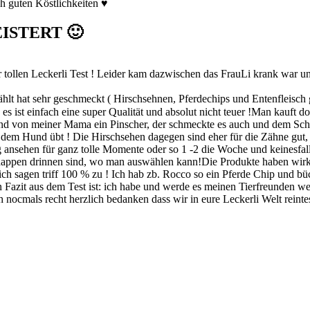
h guten Köstlichkeiten ♥
GEISTERT 🙂
tollen Leckerli Test ! Leider kam dazwischen das FrauLi krank war un
ählt hat sehr geschmeckt ( Hirschsehnen, Pferdechips und Entenfleisc
, es ist einfach eine super Qualität und absolut nicht teuer !Man kauft
und von meiner Mama ein Pinscher, der schmeckte es auch und dem Schä
 dem Hund übt ! Die Hirschsehen dagegen sind eher für die Zähne gut, 
 ansehen für ganz tolle Momente oder so 1 -2 die Woche und keinesfal
happen drinnen sind, wo man auswählen kann!Die Produkte haben wirkli
 ich sagen triff 100 % zu ! Ich hab zb. Rocco so ein Pferde Chip und b
azit aus dem Test ist: ich habe und werde es meinen Tierfreunden weit
nocmals recht herzlich bedanken dass wir in eure Leckerli Welt reinte