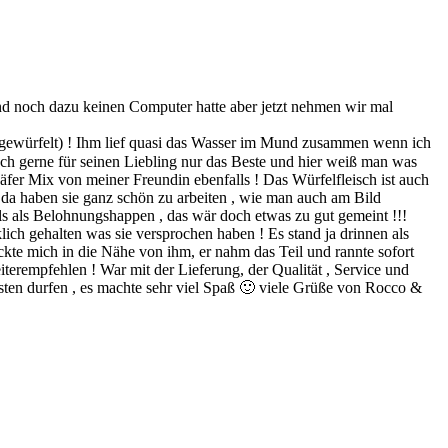
d noch dazu keinen Computer hatte aber jetzt nehmen wir mal
h gewürfelt) ! Ihm lief quasi das Wasser im Mund zusammen wenn ich
 doch gerne für seinen Liebling nur das Beste und hier weiß man was
fer Mix von meiner Freundin ebenfalls ! Das Würfelfleisch ist auch
da haben sie ganz schön zu arbeiten , wie man auch am Bild
ls als Belohnungshappen , das wär doch etwas zu gut gemeint !!!
ch gehalten was sie versprochen haben ! Es stand ja drinnen als
ückte mich in die Nähe von ihm, er nahm das Teil und rannte sofort
erempfehlen ! War mit der Lieferung, der Qualität , Service und
sten durfen , es machte sehr viel Spaß 🙂 viele Grüße von Rocco &