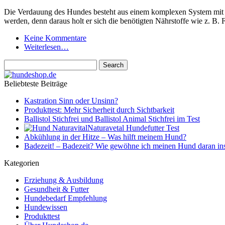
Die Verdauung des Hundes besteht aus einem komplexen System mit 
werden, denn daraus holt er sich die benötigten Nährstoffe wie z.
Keine Kommentare
Weiterlesen…
Beliebteste Beiträge
Kastration Sinn oder Unsinn?
Produkttest: Mehr Sicherheit durch Sichtbarkeit
Ballistol Stichfrei und Ballistol Animal Stichfrei im Test
Naturavetal Hundefutter Test
Abkühlung in der Hitze – Was hilft meinem Hund?
Badezeit! – Badezeit? Wie gewöhne ich meinen Hund daran in
Kategorien
Erziehung & Ausbildung
Gesundheit & Futter
Hundebedarf Empfehlung
Hundewissen
Produkttest