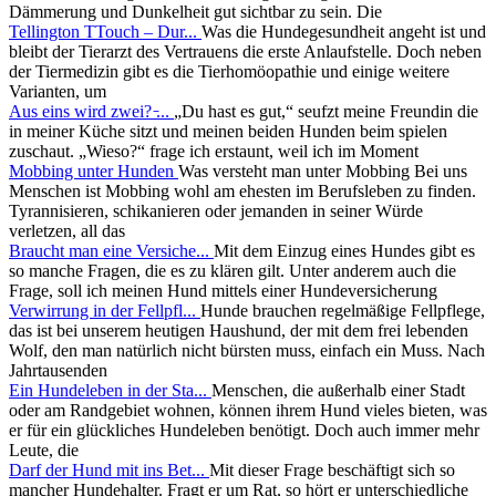
Dämmerung und Dunkelheit gut sichtbar zu sein. Die
Tellington TTouch – Dur...
Was die Hundegesundheit angeht ist und
bleibt der Tierarzt des Vertrauens die erste Anlaufstelle. Doch neben
der Tiermedizin gibt es die Tierhomöopathie und einige weitere
Varianten, um
Aus eins wird zwei? ̵...
„Du hast es gut,“ seufzt meine Freundin die
in meiner Küche sitzt und meinen beiden Hunden beim spielen
zuschaut. „Wieso?“ frage ich erstaunt, weil ich im Moment
Mobbing unter Hunden
Was versteht man unter Mobbing Bei uns
Menschen ist Mobbing wohl am ehesten im Berufsleben zu finden.
Tyrannisieren, schikanieren oder jemanden in seiner Würde
verletzen, all das
Braucht man eine Versiche...
Mit dem Einzug eines Hundes gibt es
so manche Fragen, die es zu klären gilt. Unter anderem auch die
Frage, soll ich meinen Hund mittels einer Hundeversicherung
Verwirrung in der Fellpfl...
Hunde brauchen regelmäßige Fellpflege,
das ist bei unserem heutigen Haushund, der mit dem frei lebenden
Wolf, den man natürlich nicht bürsten muss, einfach ein Muss. Nach
Jahrtausenden
Ein Hundeleben in der Sta...
Menschen, die außerhalb einer Stadt
oder am Randgebiet wohnen, können ihrem Hund vieles bieten, was
er für ein glückliches Hundeleben benötigt. Doch auch immer mehr
Leute, die
Darf der Hund mit ins Bet...
Mit dieser Frage beschäftigt sich so
mancher Hundehalter. Fragt er um Rat, so hört er unterschiedliche