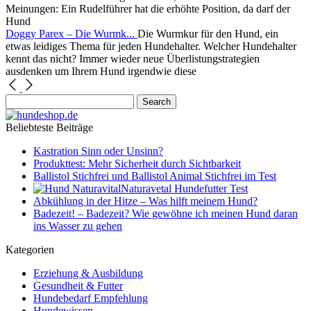
Meinungen: Ein Rudelführer hat die erhöhte Position, da darf der
Hund
Doggy Parex – Die Wurmk...
Die Wurmkur für den Hund, ein
etwas leidiges Thema für jeden Hundehalter. Welcher Hundehalter
kennt das nicht? Immer wieder neue Überlistungstrategien
ausdenken um Ihrem Hund irgendwie diese
Beliebteste Beiträge
Kastration Sinn oder Unsinn?
Produkttest: Mehr Sicherheit durch Sichtbarkeit
Ballistol Stichfrei und Ballistol Animal Stichfrei im Test
Naturavetal Hundefutter Test
Abkühlung in der Hitze – Was hilft meinem Hund?
Badezeit! – Badezeit? Wie gewöhne ich meinen Hund daran
ins Wasser zu gehen
Kategorien
Erziehung & Ausbildung
Gesundheit & Futter
Hundebedarf Empfehlung
Hundewissen