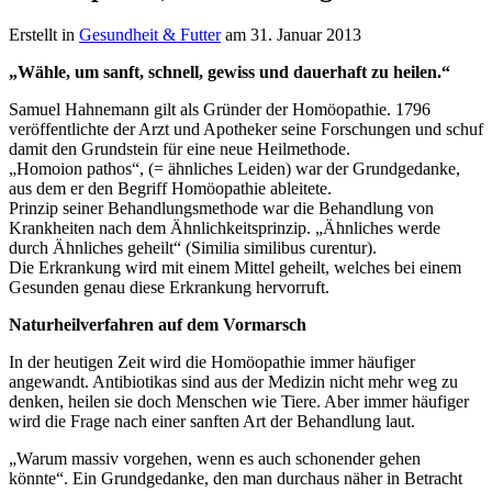
Erstellt in
Gesundheit & Futter
am 31. Januar 2013
„Wähle, um sanft, schnell, gewiss und dauerhaft zu heilen.“
Samuel Hahnemann gilt als Gründer der Homöopathie. 1796
veröffentlichte der Arzt und Apotheker seine Forschungen und schuf
damit den Grundstein für eine neue Heilmethode.
„Homoion pathos“, (= ähnliches Leiden) war der Grundgedanke,
aus dem er den Begriff Homöopathie ableitete.
Prinzip seiner Behandlungsmethode war die Behandlung von
Krankheiten nach dem Ähnlichkeitsprinzip. „Ähnliches werde
durch Ähnliches geheilt“ (Similia similibus curentur).
Die Erkrankung wird mit einem Mittel geheilt, welches bei einem
Gesunden genau diese Erkrankung hervorruft.
Naturheilverfahren auf dem Vormarsch
In der heutigen Zeit wird die Homöopathie immer häufiger
angewandt. Antibiotikas sind aus der Medizin nicht mehr weg zu
denken, heilen sie doch Menschen wie Tiere. Aber immer häufiger
wird die Frage nach einer sanften Art der Behandlung laut.
„Warum massiv vorgehen, wenn es auch schonender gehen
könnte“. Ein Grundgedanke, den man durchaus näher in Betracht