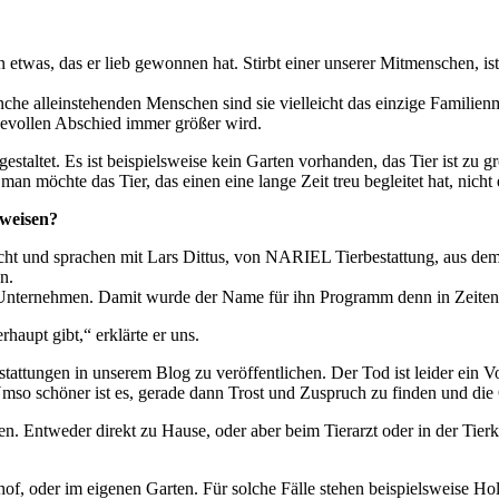
s, das er lieb gewonnen hat. Stirbt einer unserer Mitmenschen, ist es
nche alleinstehenden Menschen sind sie vielleicht das einzige Familienm
devollen Abschied immer größer wird.
taltet. Es ist beispielsweise kein Garten vorhanden, das Tier ist zu gro
an möchte das Tier, das einen eine lange Zeit treu begleitet hat, nicht 
rweisen?
 und sprachen mit Lars Dittus, von NARIEL Tierbestattung, aus dem Kr
n.
Unternehmen. Damit wurde der Name für ihn Programm denn in Zeiten des
haupt gibt,“ erklärte er uns.
tattungen in unserem Blog zu veröffentlichen. Der Tod ist leider ein Vo
Umso schöner ist es, gerade dann Trost und Zuspruch zu finden und die
. Entweder direkt zu Hause, oder aber beim Tierarzt oder in der Tierkl
hof, oder im eigenen Garten. Für solche Fälle stehen beispielsweise Ho