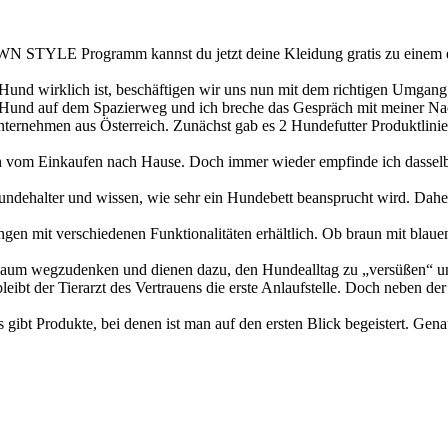
YLE Programm kannst du jetzt deine Kleidung gratis zu einem ech
 Hund wirklich ist, beschäftigen wir uns nun mit dem richtigen Umga
 Hund auf dem Spazierweg und ich breche das Gespräch mit meiner Nac
ternehmen aus Österreich. Zunächst gab es 2 Hundefutter Produktlinien
h vom Einkaufen nach Hause. Doch immer wieder empfinde ich dasselb
Hundehalter und wissen, wie sehr ein Hundebett beansprucht wird. Dahe
ngen mit verschiedenen Funktionalitäten erhältlich. Ob braun mit blauen
aum wegzudenken und dienen dazu, den Hundealltag zu „versüßen“ und
eibt der Tierarzt des Vertrauens die erste Anlaufstelle. Doch neben der
s gibt Produkte, bei denen ist man auf den ersten Blick begeistert. Gena