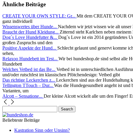
Ähnliche Beiträge
CREATE YOUR OWN STYLE: Gr...
Mit dem CREATE YOUR OWN ST
ganz individuell
Wissenswertes über Hunde...
Nachdem wir jetzt wissen wie alt unser
Braucht der Hund Kleidung...
Zitternd steht Karlchen neben meinem
Dog´s Love Hundefutter &...
Dog`s Love ist ein 2014 gegründetes Un
großen Zuspruchs und den
Positive Aspekte der Hund...
Schlecht gelaunt und genervt komme ic
sehen,
Relaxoo Hundebett im Test...
Wir bei hundeshop.de sind selbst alle 
Hundebett
Welches Vetbed ist das Be...
Vetbed ist in unterschiedlichen Ausführu
und/oder rutschfest im klassischen Pfötchendesign: Vetbed gibt
Das richtige Leckerchen z...
Leckerchen sind aus der Hundehaltung k
Tellington TTouch – Dur...
Was die Hundegesundheit angeht ist und bl
Varianten, um
Alcott – Sensatione...
Der kleine Alcott wickelt alle um den Finger! E
Beliebteste Beiträge
Kastration Sinn oder Unsinn?