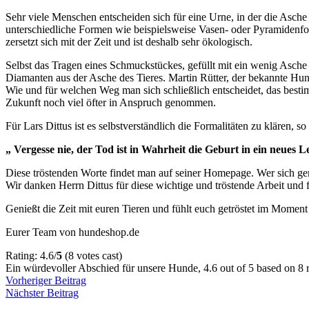
Sehr viele Menschen entscheiden sich für eine Urne, in der die Asch
unterschiedliche Formen wie beispielsweise Vasen- oder Pyramidenfo
zersetzt sich mit der Zeit und ist deshalb sehr ökologisch.
Selbst das Tragen eines Schmuckstückes, gefüllt mit ein wenig Asche 
Diamanten aus der Asche des Tieres. Martin Rütter, der bekannte Hunde
Wie und für welchen Weg man sich schließlich entscheidet, das bestim
Zukunft noch viel öfter in Anspruch genommen.
Für Lars Dittus ist es selbstverständlich die Formalitäten zu klären,
„ Vergesse nie, der Tod ist in Wahrheit die Geburt in ein neues 
Diese tröstenden Worte findet man auf seiner Homepage. Wer sich ge
Wir danken Herrn Dittus für diese wichtige und tröstende Arbeit und f
Genießt die Zeit mit euren Tieren und fühlt euch getröstet im Momen
Eurer Team von hundeshop.de
Rating: 4.6/
5
(8 votes cast)
Ein würdevoller Abschied für unsere Hunde
,
4.6
out of
5
based on
8
r
Vorheriger Beitrag
Nächster Beitrag