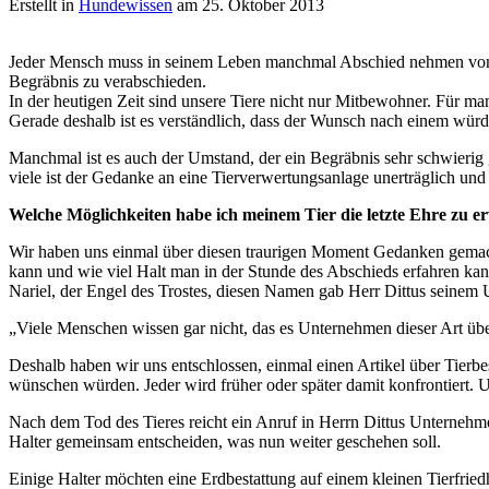
Erstellt in
Hundewissen
am 25. Oktober 2013
Jeder Mensch muss in seinem Leben manchmal Abschied nehmen von etwa
Begräbnis zu verabschieden.
In der heutigen Zeit sind unsere Tiere nicht nur Mitbewohner. Für ma
Gerade deshalb ist es verständlich, dass der Wunsch nach einem wür
Manchmal ist es auch der Umstand, der ein Begräbnis sehr schwierig ges
viele ist der Gedanke an eine Tierverwertungsanlage unerträglich und m
Welche Möglichkeiten habe ich meinem Tier die letzte Ehre zu e
Wir haben uns einmal über diesen traurigen Moment Gedanken gemacht
kann und wie viel Halt man in der Stunde des Abschieds erfahren kan
Nariel, der Engel des Trostes, diesen Namen gab Herr Dittus seinem 
„Viele Menschen wissen gar nicht, das es Unternehmen dieser Art über
Deshalb haben wir uns entschlossen, einmal einen Artikel über Tierbes
wünschen würden. Jeder wird früher oder später damit konfrontiert. 
Nach dem Tod des Tieres reicht ein Anruf in Herrn Dittus Unternehmen
Halter gemeinsam entscheiden, was nun weiter geschehen soll.
Einige Halter möchten eine Erdbestattung auf einem kleinen Tierfried