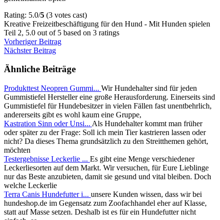
Rating: 5.0/
5
(3 votes cast)
Kreative Freizeitbeschäftigung für den Hund - Mit Hunden spielen
Teil 2
,
5.0
out of
5
based on
3
ratings
Vorheriger Beitrag
Nächster Beitrag
Ähnliche Beiträge
Produkttest Neopren Gummi...
Wir Hundehalter sind für jeden
Gummistiefel Hersteller eine große Herausforderung. Einerseits sind
Gummistiefel für Hundebesitzer in vielen Fällen fast unentbehrlich,
andererseits gibt es wohl kaum eine Gruppe,
Kastration Sinn oder Unsi...
Als Hundehalter kommt man früher
oder später zu der Frage: Soll ich mein Tier kastrieren lassen oder
nicht? Da dieses Thema grundsätzlich zu den Streitthemen gehört,
möchten
Testergebnisse Leckerlie ...
Es gibt eine Menge verschiedener
Leckerliesorten auf dem Markt. Wir versuchen, für Eure Lieblinge
nur das Beste anzubieten, damit sie gesund und vital bleiben. Doch
welche Leckerlie
Terra Canis Hundefutter i...
unsere Kunden wissen, dass wir bei
hundeshop.de im Gegensatz zum Zoofachhandel eher auf Klasse,
statt auf Masse setzen. Deshalb ist es für ein Hundefutter nicht