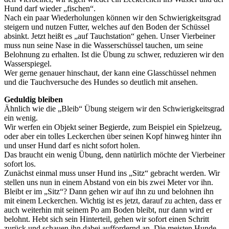
Hund darf wieder „fischen“.
Nach ein paar Wiederholungen können wir den Schwierigkeitsgrad
steigern und nutzen Futter, welches auf den Boden der Schüssel
absinkt. Jetzt heißt es „auf Tauchstation“ gehen. Unser Vierbeiner
muss nun seine Nase in die Wasserschüssel tauchen, um seine
Belohnung zu erhalten. Ist die Übung zu schwer, reduzieren wir den
Wasserspiegel.
Wer gerne genauer hinschaut, der kann eine Glasschüssel nehmen
und die Tauchversuche des Hundes so deutlich mit ansehen.
Geduldig bleiben
Ähnlich wie die „Bleib“ Übung steigern wir den Schwierigkeitsgrad
ein wenig.
Wir werfen ein Objekt seiner Begierde, zum Beispiel ein Spielzeug,
oder aber ein tolles Leckerchen über seinen Kopf hinweg hinter ihn
und unser Hund darf es nicht sofort holen.
Das braucht ein wenig Übung, denn natürlich möchte der Vierbeiner
sofort los.
Zunächst einmal muss unser Hund ins „Sitz“ gebracht werden. Wir
stellen uns nun in einem Abstand von ein bis zwei Meter vor ihn.
Bleibt er im „Sitz“? Dann gehen wir auf ihn zu und belohnen ihn
mit einem Leckerchen. Wichtig ist es jetzt, darauf zu achten, dass er
auch weiterhin mit seinem Po am Boden bleibt, nur dann wird er
belohnt. Hebt sich sein Hinterteil, gehen wir sofort einen Schritt
zurück und schauen ihn dabei auffordernd an. Die meisten Hunde