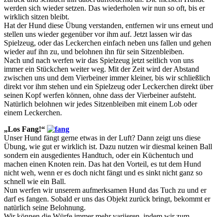
werden sich wieder setzen. Das wiederholen wir nun so oft, bis er
wirklich sitzen bleibt.
Hat der Hund diese Übung verstanden, entfernen wir uns erneut und
stellen uns wieder gegenüber vor ihm auf. Jetzt lassen wir das
Spielzeug, oder das Leckerchen einfach neben uns fallen und gehen
wieder auf ihn zu, und belohnen ihn für sein Sitzenbleiben.
Nach und nach werfen wir das Spielzeug jetzt seitlich von uns
immer ein Stückchen weiter weg. Mit der Zeit wird der Abstand
zwischen uns und dem Vierbeiner immer kleiner, bis wir schließlich
direkt vor ihm stehen und ein Spielzeug oder Leckerchen direkt über
seinen Kopf werfen können, ohne dass der Vierbeiner aufsteht.
Natürlich belohnen wir jedes Sitzenbleiben mit einem Lob oder
einem Leckerchen.
„Los Fang!“
Unser Hund fängt gerne etwas in der Luft? Dann zeigt uns diese
Übung, wie gut er wirklich ist. Dazu nutzen wir diesmal keinen Ball
sondern ein ausgedientes Handtuch, oder ein Küchentuch und
machen einen Knoten rein. Das hat den Vorteil, es tut dem Hund
nicht weh, wenn er es doch nicht fängt und es sinkt nicht ganz so
schnell wie ein Ball.
Nun werfen wir unserem aufmerksamen Hund das Tuch zu und er
darf es fangen. Sobald er uns das Objekt zurück bringt, bekommt er
natürlich seine Belohnung.
Wir können die Würfe immer mehr variieren, indem wir zum