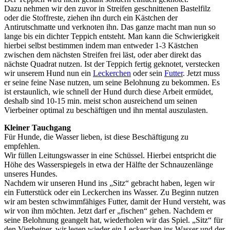
Dazu nehmen wir den zuvor in Streifen geschnittenen Bastelfilz
oder die Stoffreste, ziehen ihn durch ein Kästchen der
Antirutschmatte und verknoten ihn. Das ganze macht man nun so
lange bis ein dichter Teppich entsteht. Man kann die Schwierigkeit
hierbei selbst bestimmen indem man entweder 1-3 Kästchen
zwischen dem nächsten Streifen frei läst, oder aber direkt das
nächste Quadrat nutzen. Ist der Teppich fertig geknotet, verstecken
wir unserem Hund nun ein
Leckerchen
oder sein
Futter
. Jetzt muss
er seine feine Nase nutzen, um seine Belohnung zu bekommen. Es
ist erstaunlich, wie schnell der Hund durch diese Arbeit ermüdet,
deshalb sind 10-15 min. meist schon ausreichend um seinen
Vierbeiner optimal zu beschäftigen und ihn mental auszulasten.
Kleiner Tauchgang
Für Hunde, die Wasser lieben, ist diese Beschäftigung zu
empfehlen.
Wir füllen Leitungswasser in eine Schüssel. Hierbei entspricht die
Höhe des Wasserspiegels in etwa der Hälfte der Schnauzenlänge
unseres Hundes.
Nachdem wir unseren Hund ins „Sitz“ gebracht haben, legen wir
ein Futterstück oder ein Leckerchen ins Wasser. Zu Beginn nutzen
wir am besten schwimmfähiges Futter, damit der Hund versteht, was
wir von ihm möchten. Jetzt darf er „fischen“ gehen. Nachdem er
seine Belohnung geangelt hat, wiederholen wir das Spiel. „Sitz“ für
den Vierbeiner, wir legen wieder ein Leckerchen ins Wasser und der