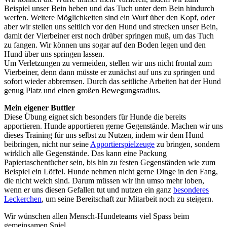
Beispiel unser Bein heben und das Tuch unter dem Bein hindurch
werfen. Weitere Möglichkeiten sind ein Wurf über den Kopf, oder
aber wir stellen uns seitlich vor den Hund und strecken unser Bein,
damit der Vierbeiner erst noch drüber springen muß, um das Tuch
zu fangen. Wir können uns sogar auf den Boden legen und den
Hund über uns springen lassen.
Um Verletzungen zu vermeiden, stellen wir uns nicht frontal zum
Vierbeiner, denn dann müsste er zunächst auf uns zu springen und
sofort wieder abbremsen. Durch das seitliche Arbeiten hat der Hund
genug Platz und einen großen Bewegungsradius.
Mein eigener Buttler
Diese Übung eignet sich besonders für Hunde die bereits
apportieren. Hunde apportieren gerne Gegenstände. Machen wir uns
dieses Training für uns selbst zu Nutzen, indem wir dem Hund
beibringen, nicht nur seine
Apportierspielzeuge
zu bringen, sondern
wirklich alle Gegenstände. Das kann eine Packung
Papiertaschentücher sein, bis hin zu festen Gegenständen wie zum
Beispiel ein Löffel. Hunde nehmen nicht gerne Dinge in den Fang,
die nicht weich sind. Darum müssen wir ihn umso mehr loben,
wenn er uns diesen Gefallen tut und nutzen ein ganz
besonderes
Leckerchen
, um seine Bereitschaft zur Mitarbeit noch zu steigern.
Wir wünschen allen Mensch-Hundeteams viel Spass beim
gemeinsamen Spiel.