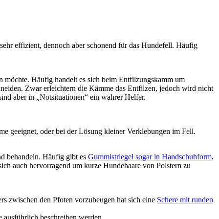
ehr effizient, dennoch aber schonend für das Hundefell. Häufig
en möchte. Häufig handelt es sich beim Entfilzungskamm um
neiden. Zwar erleichtern die Kämme das Entfilzen, jedoch wird nicht
ind aber in „Notsituationen“ ein wahrer Helfer.
me geeignet, oder bei der Lösung kleiner Verklebungen im Fell.
end behandeln. Häufig gibt es
Gummistriegel sogar in Handschuhform
,
n sich auch hervorragend um kurze Hundehaare von Polstern zu
rs zwischen den Pfoten vorzubeugen hat sich eine
Schere mit runden
le ausführlich beschreiben werden.