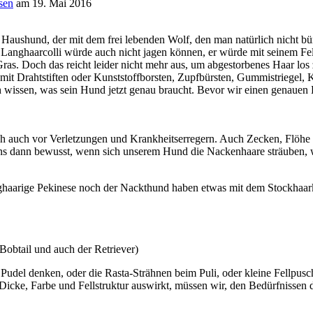
sen
am 19. Mai 2016
 Haushund, der mit dem frei lebenden Wolf, den man natürlich nicht b
anghaarcolli würde auch nicht jagen können, er würde mit seinem Fel
as. Doch das reicht leider nicht mehr aus, um abgestorbenes Haar los
r mit Drahtstiften oder Kunststoffborsten, Zupfbürsten, Gummistriegel
 wissen, was sein Hund jetzt genau braucht. Bevor wir einen genauen
h auch vor Verletzungen und Krankheitserregern. Auch Zecken, Flöhe u
ns dann bewusst, wenn sich unserem Hund die Nackenhaare sträuben, we
nghaarige Pekinese noch der Nackthund haben etwas mit dem Stockhaar
Bobtail und auch der Retriever)
Pudel denken, oder die Rasta-Strähnen beim Puli, oder kleine Fellpus
Dicke, Farbe und Fellstruktur auswirkt, müssen wir, den Bedürfnissen 