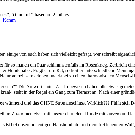
weck?
,
5.0
out of
5
based on
2
ratings
e
,
Kamm
, einige von euch haben sich vielleicht gefragt, wer schreibt eigentli
 für so manch ein Paar schlimmstenfalls im Rosenkrieg. Zerbricht eine
cher Hundehalter. Fragt er um Rat, so hört er unterschiedliche Meinunge
 Natur gemeinsam erleben und dabei zu einem harmonischen Mensch
 sein?“ Die Antwort lautet: Alt. Lebewesen haben alle etwas gemeinsam
d krank, steht in der Regel ein Gang zum Tierarzt an. Nach einer grün
bst wärmend und das OHNE Stromanschluss. Wirklich??? Fühlt sich Dei
ndteil im Zusammenleben mit unseren Hunden. Hunde mit kurzem und lang
as ist bei unserem heutigen Haushund, der mit dem frei lebenden Wolf,