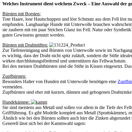
Welches Instrument dient welchem Zweck – Eine Auswahl der g
Bürsten mit Borsten:
Tote Haare, lose Hautschuppen und löst Schmutz aus dem Fell löst 
empfunden. Langhaarige Hunde mit Unterwolle brauchen wahrscheinlic
sie zaubern mit ein paar Strichen Glanz ins Fell. Natur oder Syntheti
guten Gewissens genutzt werden.
Bürsten mit Drahtstiften:
Zur Tiefenreinigung und Bürsten von Unterwolle sowie im Nachgan
es wichtig, dass der Draht nicht spitz zuläuft, sondern die Stifte i
wirken durchblutungsfördernd und unterstützen das Fellwachstum.
Bei den meisten Drahtbürsten sind die Stifte in Kissen eingesetzt. Da
Zupfbürsten:
Besonders Halter von Hunden mit Unterwolle benötigen eine
Zupfbür
vermeiden.
Zupfbürsten sind eher mit kurzen, dünnen und gebogenen Drahtzinken
Hundekämme:
Sie sind meistens aus Metall und sollen vor allem in die Tiefe des Fel
Griffführung. Es gibt Modelle komplett aus Metall (Sprattskämme), mit
Ähnlich wie bei den Bürsten sollten auch hier die Zinken abgerundet s
Generell lässt sich bei der Kammwahl sagen: