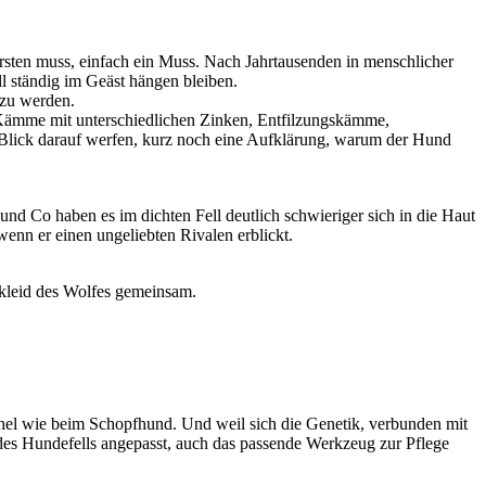
ürsten muss, einfach ein Muss. Nach Jahrtausenden in menschlicher
l ständig im Geäst hängen bleiben.
 zu werden.
, Kämme mit unterschiedlichen Zinken, Entfilzungskämme,
 Blick darauf werfen, kurz noch eine Aufklärung, warum der Hund
nd Co haben es im dichten Fell deutlich schwieriger sich in die Haut
nn er einen ungeliebten Rivalen erblickt.
kleid des Wolfes gemeinsam.
chel wie beim Schopfhund. Und weil sich die Genetik, verbunden mit
des Hundefells angepasst, auch das passende Werkzeug zur Pflege