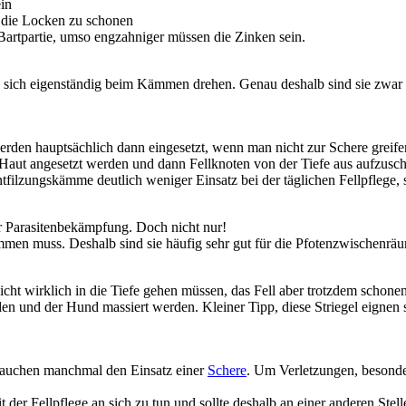
ein
m die Locken zu schonen
Bartpartie, umso engzahniger müssen die Zinken sein.
 sich eigenständig beim Kämmen drehen. Genau deshalb sind sie zwar s
rden hauptsächlich dann eingesetzt, wenn man nicht zur Schere greif
Haut angesetzt werden und dann Fellknoten von der Tiefe aus aufzusch
ilzungskämme deutlich weniger Einsatz bei der täglichen Fellpflege, s
r Parasitenbekämpfung. Doch nicht nur!
men muss. Deshalb sind sie häufig sehr gut für die Pfotenzwischenräu
nicht wirklich in die Tiefe gehen müssen, das Fell aber trotzdem schon
rden und der Hund massiert werden. Kleiner Tipp, diese Striegel eigne
rauchen manchmal den Einsatz einer
Schere
. Um Verletzungen, besonde
t der Fellpflege an sich zu tun und sollte deshalb an einer anderen Stel