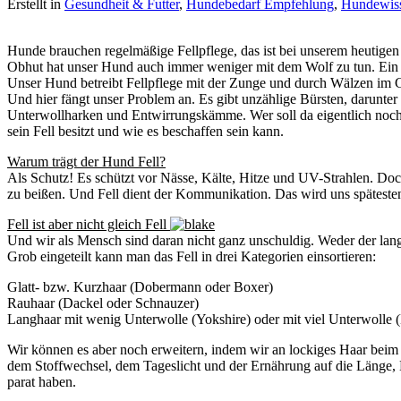
Erstellt in
Gesundheit & Futter
,
Hundebedarf Empfehlung
,
Hundewis
Hunde brauchen regelmäßige Fellpflege, das ist bei unserem heutigen
Obhut hat unser Hund auch immer weniger mit dem Wolf zu tun. Ein L
Unser Hund betreibt Fellpflege mit der Zunge und durch Wälzen im Gr
Und hier fängt unser Problem an. Es gibt unzählige Bürsten, darunte
Unterwollharken und Entwirrungskämme. Wer soll da eigentlich noch
sein Fell besitzt und wie es beschaffen sein kann.
Warum trägt der Hund Fell?
Als Schutz! Es schützt vor Nässe, Kälte, Hitze und UV-Strahlen. Doc
zu beißen. Und Fell dient der Kommunikation. Das wird uns späteste
Fell ist aber nicht gleich Fell
Und wir als Mensch sind daran nicht ganz unschuldig. Weder der la
Grob eingeteilt kann man das Fell in drei Kategorien einsortieren:
Glatt- bzw. Kurzhaar (Dobermann oder Boxer)
Rauhaar (Dackel oder Schnauzer)
Langhaar mit wenig Unterwolle (Yokshire) oder mit viel Unterwolle (
Wir können es aber noch erweitern, indem wir an lockiges Haar beim 
dem Stoffwechsel, dem Tageslicht und der Ernährung auf die Länge, 
parat haben.