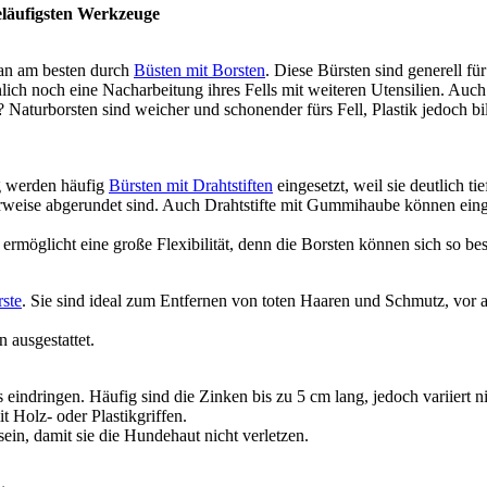
eläufigsten Werkzeuge
man am besten durch
Büsten mit Borsten
. Diese Bürsten sind generell 
h noch eine Nacharbeitung ihres Fells mit weiteren Utensilien. Auch 
k? Naturborsten sind weicher und schonender fürs Fell, Plastik jedoch b
g werden häufig
Bürsten mit Drahtstiften
eingesetzt, weil sie deutlich ti
dealerweise abgerundet sind. Auch Drahtstifte mit Gummihaube können ei
s ermöglicht eine große Flexibilität, denn die Borsten können sich so b
ste
. Sie sind ideal zum Entfernen von toten Haaren und Schmutz, vor
 ausgestattet.
ls eindringen. Häufig sind die Zinken bis zu 5 cm lang, jedoch variiert
 Holz- oder Plastikgriffen.
ein, damit sie die Hundehaut nicht verletzen.