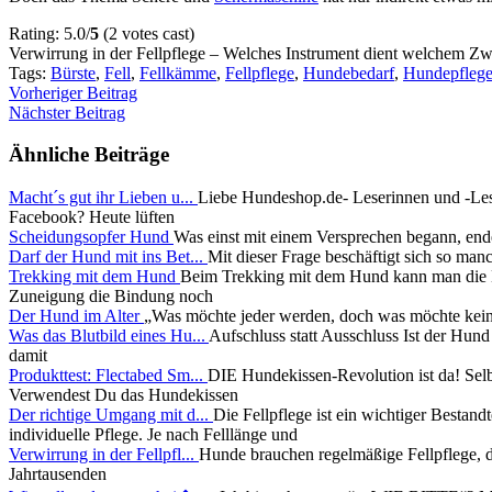
Rating: 5.0/
5
(2 votes cast)
Verwirrung in der Fellpflege – Welches Instrument dient welchem Z
Tags:
Bürste
,
Fell
,
Fellkämme
,
Fellpflege
,
Hundebedarf
,
Hundepfleg
Vorheriger Beitrag
Nächster Beitrag
Ähnliche Beiträge
Macht´s gut ihr Lieben u...
Liebe Hundeshop.de- Leserinnen und -Leser
Facebook? Heute lüften
Scheidungsopfer Hund
Was einst mit einem Versprechen begann, endet
Darf der Hund mit ins Bet...
Mit dieser Frage beschäftigt sich so man
Trekking mit dem Hund
Beim Trekking mit dem Hund kann man die
Zuneigung die Bindung noch
Der Hund im Alter
„Was möchte jeder werden, doch was möchte keiner
Was das Blutbild eines Hu...
Aufschluss statt Ausschluss Ist der Hun
damit
Produkttest: Flectabed Sm...
DIE Hundekissen-Revolution ist da! Sel
Verwendest Du das Hundekissen
Der richtige Umgang mit d...
Die Fellpflege ist ein wichtiger Besta
individuelle Pflege. Je nach Felllänge und
Verwirrung in der Fellpfl...
Hunde brauchen regelmäßige Fellpflege, d
Jahrtausenden