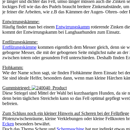
je länger und dichter das Fell, umso länger müssen auch die Zinken s
lockiges Fell wie das des Pudels braucht breitere Zinkenabstände, u
je feiner die Arbeiten, wie z.B das Kämmen der Augen- Ohren- oder 
Entwirrungskämme:
Häufig findet man bei einem
Entwirrungskamm
rotierende Zinken die
kommt der Entwirrungskamm bei Langhaarhunden zum Einsatz.
Entfilzungskämme:
Entfilzungskämme
kommen eigentlich dem Messer gleich, denn sie we
gebogene Messer, die mit der gebogenen Seite möglichst nahe an der 
zwischen totem oder gesundem Fell unterschieden. Deshalb finden Entf
Flohkamm:
Wie der Name schon sagt, sie finden Flohkämme ihren Einsatz bei de
Sie sind ideale Helfer, besonders dann, wenn man kleine Härchen käm
Gummistriegel:
Diese Striegel sind Mittel der Wahl bei kurzhaarigen Hunden, da sie 
denn beim täglichen Streicheln kann so das Fell optimal gepflegt we
befreien.
Zum Schluss noch ein kleiner Hinweis auf Scheren bei der Fellpflege
Pfotenzwischenräume, kleine Verklebungen oder kleine Fellknoten b
Ecken
besonders bewährt.
Doch das Thema Schere und
Schermaschine
hat nur indirekt etwas mi