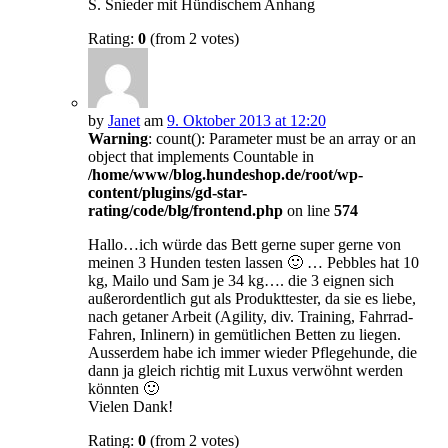
S. Snieder mit Hündischem Anhang
Rating:
0
(from 2 votes)
by
Janet
am
9. Oktober 2013 at 12:20
Warning
: count(): Parameter must be an array or an
object that implements Countable in
/home/www/blog.hundeshop.de/root/wp-
content/plugins/gd-star-
rating/code/blg/frontend.php
on line
574
Hallo…ich würde das Bett gerne super gerne von
meinen 3 Hunden testen lassen 🙂 … Pebbles hat 10
kg, Mailo und Sam je 34 kg…. die 3 eignen sich
außerordentlich gut als Produkttester, da sie es liebe,
nach getaner Arbeit (Agility, div. Training, Fahrrad-
Fahren, Inlinern) in gemütlichen Betten zu liegen.
Ausserdem habe ich immer wieder Pflegehunde, die
dann ja gleich richtig mit Luxus verwöhnt werden
könnten 🙂
Vielen Dank!
Rating:
0
(from 2 votes)