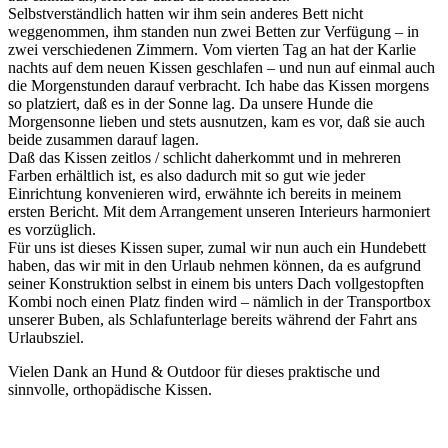
Selbstverständlich hatten wir ihm sein anderes Bett nicht
weggenommen, ihm standen nun zwei Betten zur Verfügung – in
zwei verschiedenen Zimmern. Vom vierten Tag an hat der Karlie
nachts auf dem neuen Kissen geschlafen – und nun auf einmal auch
die Morgenstunden darauf verbracht. Ich habe das Kissen morgens
so platziert, daß es in der Sonne lag. Da unsere Hunde die
Morgensonne lieben und stets ausnutzen, kam es vor, daß sie auch
beide zusammen darauf lagen.
Daß das Kissen zeitlos / schlicht daherkommt und in mehreren
Farben erhältlich ist, es also dadurch mit so gut wie jeder
Einrichtung konvenieren wird, erwähnte ich bereits in meinem
ersten Bericht. Mit dem Arrangement unseren Interieurs harmoniert
es vorzüglich.
Für uns ist dieses Kissen super, zumal wir nun auch ein Hundebett
haben, das wir mit in den Urlaub nehmen können, da es aufgrund
seiner Konstruktion selbst in einem bis unters Dach vollgestopften
Kombi noch einen Platz finden wird – nämlich in der Transportbox
unserer Buben, als Schlafunterlage bereits während der Fahrt ans
Urlaubsziel.
Vielen Dank an Hund & Outdoor für dieses praktische und
sinnvolle, orthopädische Kissen.