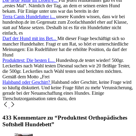
Die neue Mitte im Leben e...
Für jeden Hundehalter gab es ein
„erstes Mal“. Nämlich der Tag, an dem er seinen ersten Hund
bekam. Für Einige unter uns war das bereits in der
Terra Canis Hundefutter i...
unsere Kunden wissen, dass wir bei
hundeshop.de im Gegensatz zum Zoofachhandel eher auf Klasse,
statt auf Masse setzen. Deshalb ist es für ein Hundefutter nicht
einfach, es
Darf der Hund mit ins Bet...
Mit dieser Frage beschäftigt sich so
mancher Hundehalter. Fragt er um Rat, so hört er unterschiedliche
Meinungen: Ein Rudelführer hat die erhöhte Position, da darf der
Hund
Produkttest: Die besten L...
Hundeshop.de testet wieder! 500gr.
Leckerlies nach Wahl testen Diesmal suchen wir 20 fleißige Tester,
die 500gr. Leckerlies nach Wahl testen und berichten möchten.
Gemäß dem Motto „Frei
Halsband oder Geschirr?
Halsband oder Geschirr, keine Frage wird
so häufig diskutiert. Und keine Frage führt zu mehr Verunsicherung,
gerade bei der Neuanschaffung eines Hundes. Einige
Tierschutzorganisation raten dazu, den
433 Kommentare zu “Produkttest Orthopädisches
Softshell Hundebett”