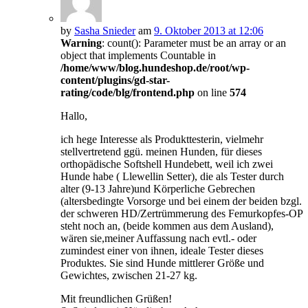
by
Sasha Snieder
am
9. Oktober 2013 at 12:06
Warning
: count(): Parameter must be an array or an
object that implements Countable in
/home/www/blog.hundeshop.de/root/wp-
content/plugins/gd-star-
rating/code/blg/frontend.php
on line
574
Hallo,
ich hege Interesse als Produkttesterin, vielmehr
stellvertretend ggü. meinen Hunden, für dieses
orthopädische Softshell Hundebett, weil ich zwei
Hunde habe ( Llewellin Setter), die als Tester durch
alter (9-13 Jahre)und Körperliche Gebrechen
(altersbedingte Vorsorge und bei einem der beiden bzgl.
der schweren HD/Zertrümmerung des Femurkopfes-OP
steht noch an, (beide kommen aus dem Ausland),
wären sie,meiner Auffassung nach evtl.- oder
zumindest einer von ihnen, ideale Tester dieses
Produktes. Sie sind Hunde mittlerer Größe und
Gewichtes, zwischen 21-27 kg.
Mit freundlichen Grüßen!