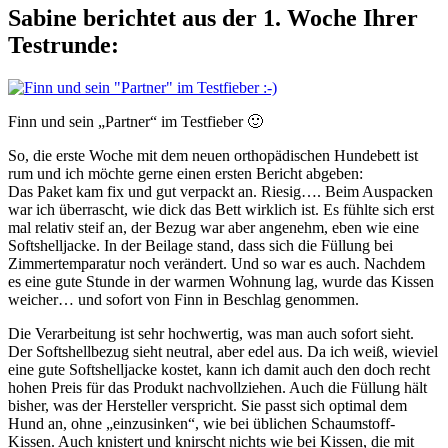
Sabine berichtet aus der 1. Woche Ihrer
Testrunde:
Finn und sein „Partner“ im Testfieber 🙂
So, die erste Woche mit dem neuen orthopädischen Hundebett ist
rum und ich möchte gerne einen ersten Bericht abgeben:
Das Paket kam fix und gut verpackt an. Riesig…. Beim Auspacken
war ich überrascht, wie dick das Bett wirklich ist. Es fühlte sich erst
mal relativ steif an, der Bezug war aber angenehm, eben wie eine
Softshelljacke. In der Beilage stand, dass sich die Füllung bei
Zimmertemparatur noch verändert. Und so war es auch. Nachdem
es eine gute Stunde in der warmen Wohnung lag, wurde das Kissen
weicher… und sofort von Finn in Beschlag genommen.
Die Verarbeitung ist sehr hochwertig, was man auch sofort sieht.
Der Softshellbezug sieht neutral, aber edel aus. Da ich weiß, wieviel
eine gute Softshelljacke kostet, kann ich damit auch den doch recht
hohen Preis für das Produkt nachvollziehen. Auch die Füllung hält
bisher, was der Hersteller verspricht. Sie passt sich optimal dem
Hund an, ohne „einzusinken“, wie bei üblichen Schaumstoff-
Kissen. Auch knistert und knirscht nichts wie bei Kissen, die mit