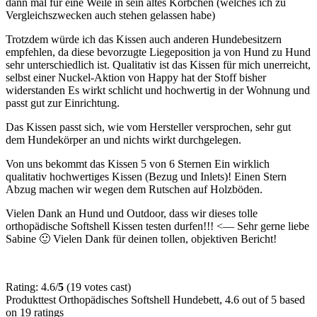
dann mal für eine Weile in sein altes Körbchen (welches ich zu
Vergleichszwecken auch stehen gelassen habe)
Trotzdem würde ich das Kissen auch anderen Hundebesitzern
empfehlen, da diese bevorzugte Liegeposition ja von Hund zu Hund
sehr unterschiedlich ist. Qualitativ ist das Kissen für mich unerreicht,
selbst einer Nuckel-Aktion von Happy hat der Stoff bisher
widerstanden Es wirkt schlicht und hochwertig in der Wohnung und
passt gut zur Einrichtung.
Das Kissen passt sich, wie vom Hersteller versprochen, sehr gut
dem Hundekörper an und nichts wirkt durchgelegen.
Von uns bekommt das Kissen 5 von 6 Sternen Ein wirklich
qualitativ hochwertiges Kissen (Bezug und Inlets)! Einen Stern
Abzug machen wir wegen dem Rutschen auf Holzböden.
Vielen Dank an Hund und Outdoor, dass wir dieses tolle
orthopädische Softshell Kissen testen durfen!!! <— Sehr gerne liebe
Sabine 🙂 Vielen Dank für deinen tollen, objektiven Bericht!
Rating: 4.6/
5
(19 votes cast)
Produkttest Orthopädisches Softshell Hundebett
,
4.6
out of
5
based
on
19
ratings