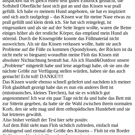
auspacken hat es gleich einen sehr guten Eindruck gemacht, die
Softshell Oberfläche fasst sich gut an und das Kissen war prall
gefüllt. Ich habe es meinem Hund angeboten, sie hat es inspiziert
und sich auch raufgelegt – das Kissen war für meine Nase etwas zu
prall gefüllt und klein denk ich. Sie hat sich reingelegt, ist
eingesunken und als sie auf der Seite liegen wollte, waren die Beine
einiges höher als der restliche Körper, das empfand mein Hund als
störend. Durch die Kissengröße konnte das Füllmaterial nicht
ausweichen. Als sie das Kissen verlassen wollte, hatte sie auch
Probleme auf die Füße zu kommen (Spondylosen, der Rücken ist da
nicht mehr so biegsam) woraufhin meine Floh das Kissen mit
absoluter Nichtachtung bestraft hat. Als ich Hund&Outdoor unsere
„Probleme“ mitgeteilt habe und leise angefragt habe, ob sie uns die
nächste Größe zur Verfügung stellen würden, haben sie das auch
gemacht! Echt toll! DANKE!!!!
Das Kissen wurde ebenso schnell geliefert und nachdem ich meiner
Floh glaubhaft gezeigt habe das es nun ein anderes Bett ist
(misstrauisches, kleines Tierchen), hat sie es wirklich gut
angenommen! Ich war ein paar Tage nicht da und habe das Bett mit
zur Sitterin gegeben, da hatte sie die Wahl zwischen ihrem normalen
Korb, den sie sehr mag und dem orthopädischen Hundebett und sie
hat letzteres gewählt.
Also bisher verläuft der Test hier sehr positiv.
Auf dem Bild sieht man Floh sichtlich zufrieden, einfach mal
abhängend und einmal die Größe des Kissens – Floh ist ein Border