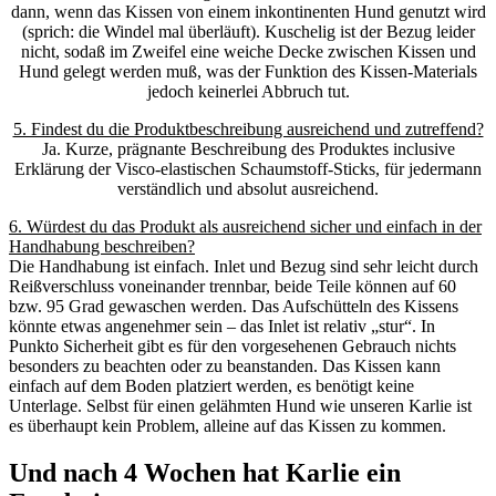
dann, wenn das Kissen von einem inkontinenten Hund genutzt wird
(sprich: die Windel mal überläuft). Kuschelig ist der Bezug leider
nicht, sodaß im Zweifel eine weiche Decke zwischen Kissen und
Hund gelegt werden muß, was der Funktion des Kissen-Materials
jedoch keinerlei Abbruch tut.
5. Findest du die Produktbeschreibung ausreichend und zutreffend?
Ja. Kurze, prägnante Beschreibung des Produktes inclusive
Erklärung der Visco-elastischen Schaumstoff-Sticks, für jedermann
verständlich und absolut ausreichend.
6. Würdest du das Produkt als ausreichend sicher und einfach in der
Handhabung beschreiben?
Die Handhabung ist einfach. Inlet und Bezug sind sehr leicht durch
Reißverschluss voneinander trennbar, beide Teile können auf 60
bzw. 95 Grad gewaschen werden. Das Aufschütteln des Kissens
könnte etwas angenehmer sein – das Inlet ist relativ „stur“. In
Punkto Sicherheit gibt es für den vorgesehenen Gebrauch nichts
besonders zu beachten oder zu beanstanden. Das Kissen kann
einfach auf dem Boden platziert werden, es benötigt keine
Unterlage. Selbst für einen gelähmten Hund wie unseren Karlie ist
es überhaupt kein Problem, alleine auf das Kissen zu kommen.
Und nach 4 Wochen hat Karlie ein