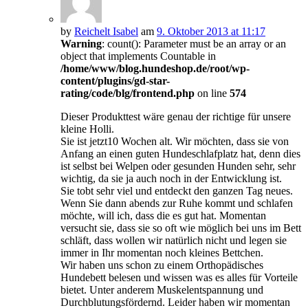
by
Reichelt Isabel
am
9. Oktober 2013 at 11:17
Warning
: count(): Parameter must be an array or an
object that implements Countable in
/home/www/blog.hundeshop.de/root/wp-
content/plugins/gd-star-
rating/code/blg/frontend.php
on line
574
Dieser Produkttest wäre genau der richtige für unsere
kleine Holli.
Sie ist jetzt10 Wochen alt. Wir möchten, dass sie von
Anfang an einen guten Hundeschlafplatz hat, denn dies
ist selbst bei Welpen oder gesunden Hunden sehr, sehr
wichtig, da sie ja auch noch in der Entwicklung ist.
Sie tobt sehr viel und entdeckt den ganzen Tag neues.
Wenn Sie dann abends zur Ruhe kommt und schlafen
möchte, will ich, dass die es gut hat. Momentan
versucht sie, dass sie so oft wie möglich bei uns im Bett
schläft, dass wollen wir natürlich nicht und legen sie
immer in Ihr momentan noch kleines Bettchen.
Wir haben uns schon zu einem Orthopädisches
Hundebett belesen und wissen was es alles für Vorteile
bietet. Unter anderem Muskelentspannung und
Durchblutungsfördernd. Leider haben wir momentan