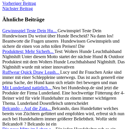
Vorheriger Beitrag
Nächster Beitrag
Ähnliche Beiträge
Gewinnspiel Teste Dein Hu...
Gewinnspiel Teste Dein
Hundewissen Du weisst über Hunde Bescheid? Na dann los!
Beantworte die Fragen unseres Hundewissen Gewinnspiels und
sichere dir einen von zehn tollen Preisen! Die
Produkttest: Mehr Sicherh...
Test: Wolters Hunde Leuchthalsband
Nightshift Unter diesem Motto startet der nächste Hund & Outdoor
Produktest mit dem Wolters Hunde Leuchthalsband Nightshift. Das
Nightshift wurde mit seiner innovativen
Ruffwear Quick Draw Leash...
Lucy und ihr Frauchen Anke sind
immer mit einer Schleppleine unterwegs. Das ist auch generell eine
prima Sache, der Hund kann sich relativ frei bewegen und man
Mit Lunderland natürlich...
Neu bei Hundeshop.de sind jetzt die
Produkte der Firma Lunderland. Eine hochwertige Fütterung der 4-
Beiner wird für viele Hundehalter zu einem immer wichtigeren
Thema. Lunderland Dosenfleisch unterscheidet
Belcando – Auf die Zuta...
Belcando, dass Hundefutter welches
bereits von Züchtern gefüttert und empfohlen wird, erfreut sich nun
auch bei Hundehaltern immer größerer Beliebtheit. Wofür steht
Belcando® ? Belcando ist ein