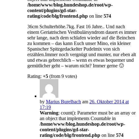
/home/www/blog.hundeshop.de/root/wp-
content/plugins/gd-star-
rating/code/blg/frontend.php
on line
574
36cm Schulterhöhe.7kg. Fast 16 Jahre.. Und nach
einem Geriatrischen Vestibulärsyndrom dauert es immer
sehr lange, nach dem schlafen wieder auf die Beinchen
zu kommen – das kann Euch unser Mino, ein kleiner
Spanischer Spitzgedackelter Pudelmix von sich
erzählen.Immer noch vergnügt und munter, nur eben alt
und etwas gebrechlich – wenn es etwas bequemer und
gemütlicher geht – warum nicht? Immer gerne 🙂
Rating:
+5
(from 9 votes)
by
Marius Burelbach
am
26. Oktober 2014 at
17:19
Warning
: count(): Parameter must be an array or
an object that implements Countable in
/home/www/blog.hundeshop.de/root/wp-
content/plugins/gd-star-
rating/code/blg/frontend.php
on line
574