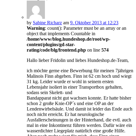
by
Sabine Richarz
am
9. Oktober 2013 at 12:23
Warning
: count(): Parameter must be an array or an
object that implements Countable in
/home/www/blog.hundeshop.de/root/wp-
content/plugins/gd-star-
rating/code/blg/frontend.php
on line
574
Hallo lieber Fridolin und liebes Hundeshop.de-Team,
ich möchte gerne eine Bewerbung für meinen 7jährigen
Malinois Finn abgeben. Finn ist 62 cm hoch und wiegt
31 kg. Leider wurde er wohl in seinem ersten
Lebensjahr isoliert in einer Transportbox gehalten,
sodass sein Skelett- und
Bandapparat nicht gut wachsen konnte. Er hatte bisher
schon 2 große Knie-OP´s und eine OP an der
Lendenwirbelsäule. Und damit ist leider das Ende auch
noch nicht erreicht. Er hat neurologische
Ausfallerscheinungen in der Hinterhand, die evtl. auch
mal in eine Inkontinenz führen werden. Dafür wäre ein
wasserdichter Liegeplatz natürlich eine große Hilfe.