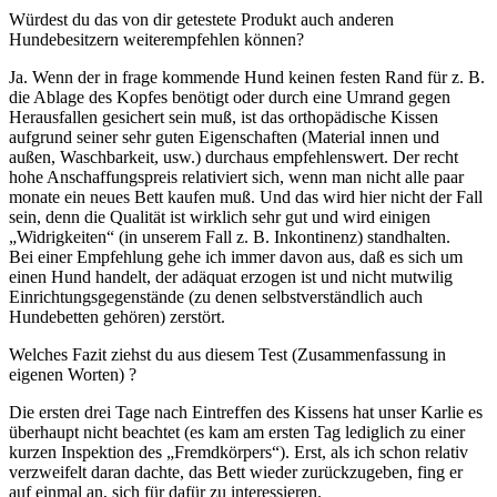
Würdest du das von dir getestete Produkt auch anderen
Hundebesitzern weiterempfehlen können?
Ja. Wenn der in frage kommende Hund keinen festen Rand für z. B.
die Ablage des Kopfes benötigt oder durch eine Umrand gegen
Herausfallen gesichert sein muß, ist das orthopädische Kissen
aufgrund seiner sehr guten Eigenschaften (Material innen und
außen, Waschbarkeit, usw.) durchaus empfehlenswert. Der recht
hohe Anschaffungspreis relativiert sich, wenn man nicht alle paar
monate ein neues Bett kaufen muß. Und das wird hier nicht der Fall
sein, denn die Qualität ist wirklich sehr gut und wird einigen
„Widrigkeiten“ (in unserem Fall z. B. Inkontinenz) standhalten.
Bei einer Empfehlung gehe ich immer davon aus, daß es sich um
einen Hund handelt, der adäquat erzogen ist und nicht mutwilig
Einrichtungsgegenstände (zu denen selbstverständlich auch
Hundebetten gehören) zerstört.
Welches Fazit ziehst du aus diesem Test (Zusammenfassung in
eigenen Worten) ?
Die ersten drei Tage nach Eintreffen des Kissens hat unser Karlie es
überhaupt nicht beachtet (es kam am ersten Tag lediglich zu einer
kurzen Inspektion des „Fremdkörpers“). Erst, als ich schon relativ
verzweifelt daran dachte, das Bett wieder zurückzugeben, fing er
auf einmal an, sich für dafür zu interessieren.