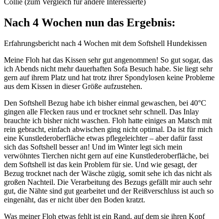
Collie (zum Vergleich für andere Interessierte)
Nach 4 Wochen nun das Ergebnis:
Erfahrungsbericht nach 4 Wochen mit dem Softshell Hundekissen
Meine Floh hat das Kissen sehr gut angenommen! So gut sogar, das
ich Abends nicht mehr dauerhaften Sofa Besuch habe. Sie liegt sehr
gern auf ihrem Platz und hat trotz ihrer Spondylosen keine Probleme
aus dem Kissen in dieser Größe aufzustehen.
Den Softshell Bezug habe ich bisher einmal gewaschen, bei 40°C
gingen alle Flecken raus und er trocknet sehr schnell. Das Inlay
brauchte ich bisher nicht waschen. Floh hatte einiges an Matsch mit
rein gebracht, einfach abwischen ging nicht optimal. Da ist für mich
eine Kunstlederoberfläche etwas pflegeleichter – aber dafür fasst
sich das Softshell besser an! Und im Winter legt sich mein
verwöhntes Tierchen nicht gern auf eine Kunstlederoberfläche, bei
dem Softshell ist das kein Problem für sie. Und wie gesagt, der
Bezug trocknet nach der Wäsche zügig, somit sehe ich das nicht als
großen Nachteil. Die Verarbeitung des Bezugs gefällt mir auch sehr
gut, die Nähte sind gut gearbeitet und der Reißverschluss ist auch so
eingenäht, das er nicht über den Boden kratzt.
Was meiner Floh etwas fehlt ist ein Rand, auf dem sie ihren Kopf