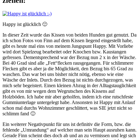
ziehen:
Happy ist glücklich 🙂
In dieser Zeit wurde das Kissen von beiden Hunden gut genutzt. Da
ich schon Fotos von Finn auf dem Kissen liegend eingestellt habe,
gibt es heute mal eins von meinem Jungspunt Happy. Mit Vorliebe
wird dort Spielzeug bearbeitet oder Knochen bzw. Kaustangen
gefressen. Dementsprechend war der Bezug nun 2 x in der Wäsche.
Bei 40 Grad sind alle „Fett“flecken rausgegangen. Für schlimmere
Flecken gibt es aber ja die Möglichkeit, den Bezug bis 65 Grad zu
waschen. Das war bei uns bisher nicht nötig, ebenso wie eine
Wäsche der Inlets. Durch den Bezug ist nichts durchgezogen, was
mich sehr begeistert. Einen kleinen Abzug in der Alltagstauglichkeit
gibt es von mir wegen dem Wegrutschen des Kissens auf
Holzböden. Ich habe mir aber geholfen, indem ich eine rutschfeste
Gummiunterlage untergelegt habe. Ansonsten ist Happy mit Anlauf
schon mal durchs Wohnzimmer geschlittert, was SIE jetzt nicht so
schlimm fand 🙂
Ein weiterer Negativpunkt für uns ist definitiv die Form, bzw. die
fehlende „Umrandung“ auf welcher man sein Haupt ausruhen kann.
Gerade Finn scheint dies doch ab und an zu vermissen und legt sich