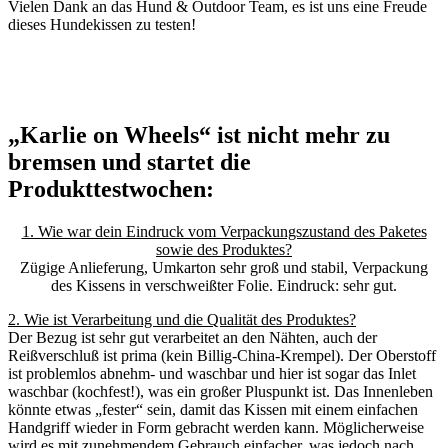
Vielen Dank an das Hund & Outdoor Team, es ist uns eine Freude
dieses Hundekissen zu testen!
„Karlie on Wheels“ ist nicht mehr zu
bremsen und startet die
Produkttestwochen:
1. Wie war dein Eindruck vom Verpackungszustand des Paketes
sowie des Produktes?
Zügige Anlieferung, Umkarton sehr groß und stabil, Verpackung
des Kissens in verschweißter Folie. Eindruck: sehr gut.
2. Wie ist Verarbeitung und die Qualität des Produktes?
Der Bezug ist sehr gut verarbeitet an den Nähten, auch der
Reißverschluß ist prima (kein Billig-China-Krempel). Der Oberstoff
ist problemlos abnehm- und waschbar und hier ist sogar das Inlet
waschbar (kochfest!), was ein großer Pluspunkt ist. Das Innenleben
könnte etwas „fester“ sein, damit das Kissen mit einem einfachen
Handgriff wieder in Form gebracht werden kann. Möglicherweise
wird es mit zunehmendem Gebrauch einfacher, was jedoch nach