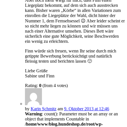
Aber noch mehr wiegt für mich, dass Finn einen
Liegeplatz bekommt, auf dem sich auch ausstrecken
kann. Bisher waren „Körbe“ in allen Variationen zum
einrollen die Liegeplätze der Wahl, dicht hinter der
Nummer 1, dem Fernsehsessel 😉 Aber leider scheint er
so nicht mehr liegen zu können und wir müssen uns
nach einer Alternative umsehen. Dieses Bett wäre
sicherlich eine gute Möglichkeit, seine Beschwerden
ein wenig zu erleichtern.
Finn würde sich freuen, wenn Ihr seine durch mich
getippte Bewerbung berücksichtigt und natürlich
fleissig testen und berichten lassen 🙂
Liebe Grüße
Sabine und Finn
Rating:
0
(from 4 votes)
by
Karin Schmitz
am
9. Oktober 2013 at 12:46
Warning
: count(): Parameter must be an array or an
object that implements Countable in
/home/www/blog.hundeshop.de/root/wp-